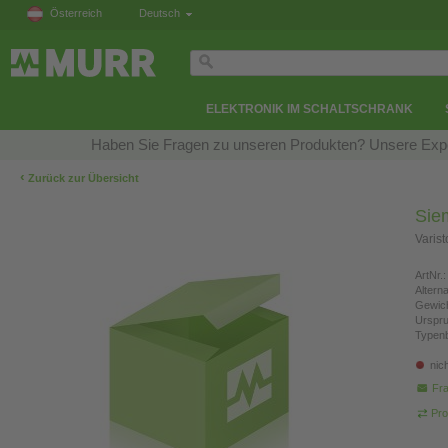
Österreich
Deutsch
ELEKTRONIK IM SCHALTSCHRANK
Haben Sie Fragen zu unseren Produkten? Unsere Exper
‹
Zurück zur Übersicht
Sie
Varis
ArtNr.:
Altern
Gewich
Urspr
Typen
nic
Fra
Pro