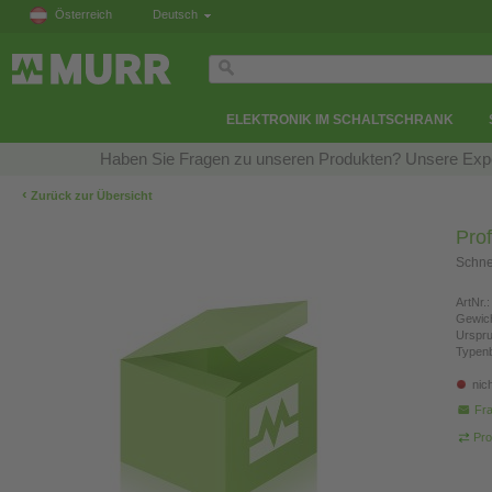
Österreich
Deutsch
ELEKTRONIK IM SCHALTSCHRANK
Haben Sie Fragen zu unseren Produkten? Unsere Exper
‹
Zurück zur Übersicht
Prof
Schne
ArtNr.:
Gewich
Urspr
Typen
nic
Fra
Pro