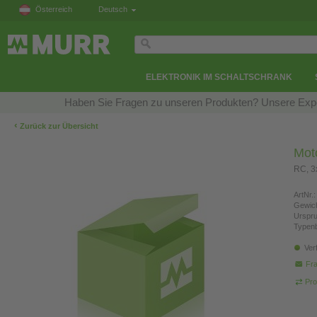
Österreich
Deutsch
ELEKTRONIK IM SCHALTSCHRANK
Haben Sie Fragen zu unseren Produkten? Unsere Exper
‹
Zurück zur Übersicht
Mot
RC, 
ArtNr.:
Gewich
Urspr
Typen
Ver
Fra
Pro