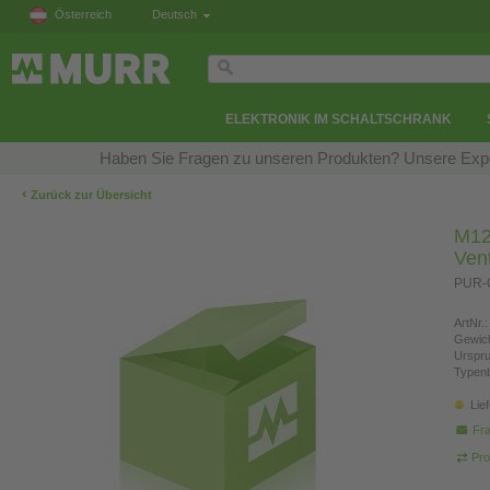
Österreich
Deutsch
ELEKTRONIK IM SCHALTSCHRANK
Haben Sie Fragen zu unseren Produkten? Unsere Exper
‹
Zurück zur Übersicht
M12 
Ven
PUR-O
ArtNr.:
Gewich
Urspr
Typen
Lie
Fra
Pro