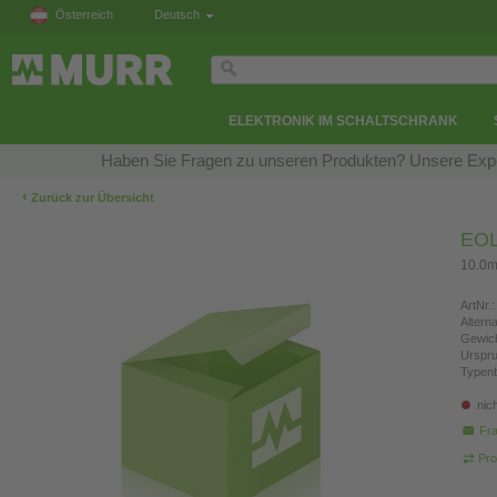
Österreich
Deutsch
ELEKTRONIK IM SCHALTSCHRANK
Haben Sie Fragen zu unseren Produkten? Unsere Exper
‹
Zurück zur Übersicht
EOL 
10.0m
ArtNr.:
Altern
Gewich
Urspr
Typen
nic
Fra
Pro