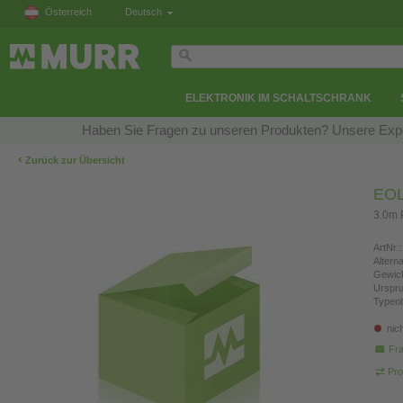
Österreich
Deutsch
ELEKTRONIK IM SCHALTSCHRANK
Haben Sie Fragen zu unseren Produkten? Unsere Exper
‹
Zurück zur Übersicht
EOL 
3.0m 
ArtNr.:
Altern
Gewich
Urspr
Typen
nic
Fra
Pro