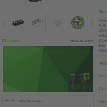
Bes
6-fac
PUR
10.0
mit 
Abwe
3D-Ansicht
Abbildung ähnlich
Das 
Ölbes
Tec
Kab
Ans
Kau
Anschlusstechnik