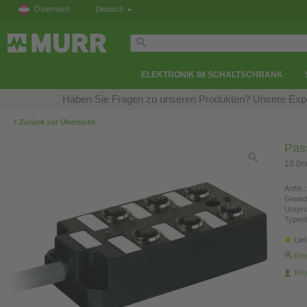
Österreich
Deutsch
ELEKTRONIK IM SCHALTSCHRANK
Haben Sie Fragen zu unseren Produkten? Unsere Exper
‹
Zurück zur Übersicht
Pass
10.0m
ArtNr.:
Gewich
Urspr
Typen
Lie
Fin
Pro