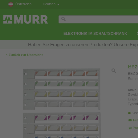
Österreich
Deutsch
ELEKTRONIK IM SCHALTSCHRANK
Haben Sie Fragen zu unseren Produkten? Unsere Exper
‹
Zurück zur Übersicht
Bez
BEZ S
Summe
ArtNr.:
Gewich
Urspr
Typen
Ver
Fra
Pro