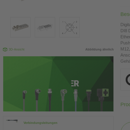
Bes
Digi
DI8 
Ethe
Push
M12, 
3D-Ansicht
Abbildung ähnlich
Ansc
Gehä
Pro
Verbindungsleitungen