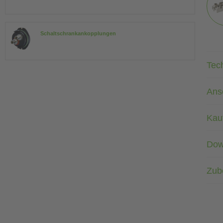
Schaltschrankankopplungen
Tec
Ans
Kau
Dow
Zub