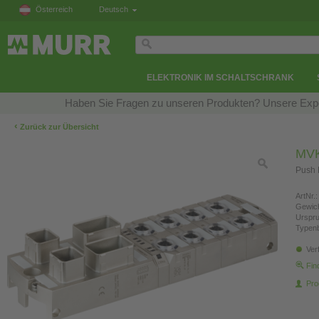
Österreich
Deutsch
ELEKTRONIK IM SCHALTSCHRANK
Haben Sie Fragen zu unseren Produkten? Unsere Exper
‹
Zurück zur Übersicht
MVK
Push 
ArtNr.:
Gewich
Urspr
Typen
Ver
Fin
Pro