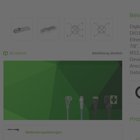
Bes
Digi
DIO
Ethe
7/8",
M12, 
3D-Ansicht
Abbildung ähnlich
Devi
Ansc
Gehä
Pro
Verbindungsleitungen