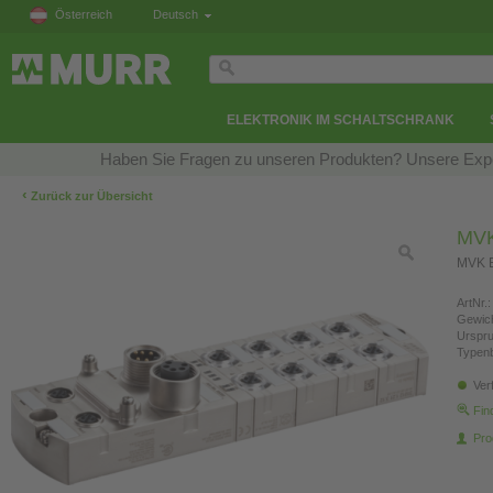
Österreich
Deutsch
ELEKTRONIK IM SCHALTSCHRANK
Haben Sie Fragen zu unseren Produkten? Unsere Exper
‹
Zurück zur Übersicht
MVK
MVK E
ArtNr.:
Gewich
Urspr
Typen
Ver
Fin
Pro