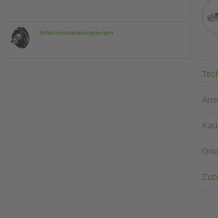
Schaltschrankankopplungen
Tec
Ans
Kau
Dow
Zub