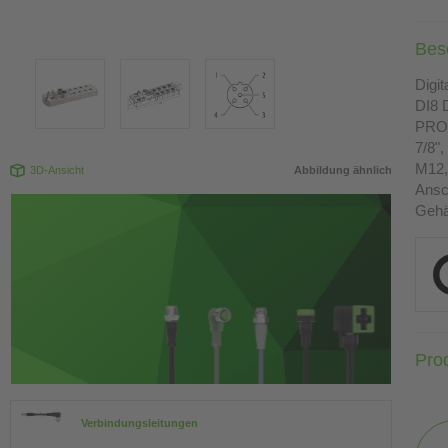
Bes
Digi
DI8 
PROF
7/8",
M12, 
3D-Ansicht
Abbildung ähnlich
Ansc
Gehä
Pro
Verbindungsleitungen