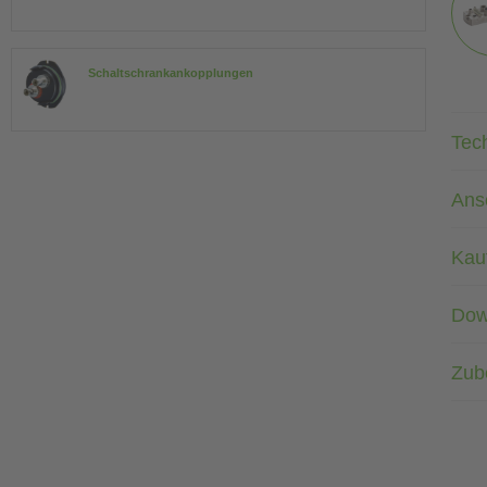
Schaltschrankankopplungen
Tec
Ans
Kau
Dow
Zub