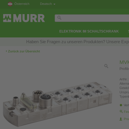
Österreich
Deutsch
ELEKTRONIK IM SCHALTSCHRANK
Haben Sie Fragen zu unseren Produkten? Unsere Exper
‹
Zurück zur Übersicht
MVK
Profib
ArtNr.:
Altern
Gewich
Urspr
Typen
Ver
Fin
Pro