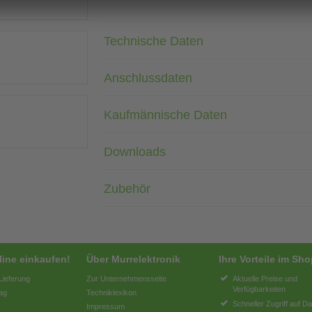
Technische Daten
Anschlussdaten
Kaufmännische Daten
Downloads
Zubehör
line einkaufen!
Über Murrelektronik
Ihre Vorteile im Sh
Lieferung
Zur Unternehmensseite
Aktuelle Preise und
Verfügbarkeiten
ag
Techniklexikon
Schneller Zugriff auf Da
Impressum