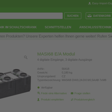
Easy-Import-Ex
DATENKORB
NIK IM SCHALTSCHRANK
SCHNITTSTELLEN
ANSCHLUSSTECHNIK
en Produkten? Unsere Experten helfen Ihnen gerne weiter! Rufen S
MASI68 E/A Modul
4 digitale Eingänge, 3 digitale Ausgänge
ArtNr.:
56418
Gewicht:
0,180 kg
Ursprungsland:
CZ
Typenbezeichnung:
MASI68 DI4/0,2A DO3/0,5A AB 7xM8
Verfügbar
Finde eine Alternative
Frage stellen
Produkt empfehlen
Produktvergleich