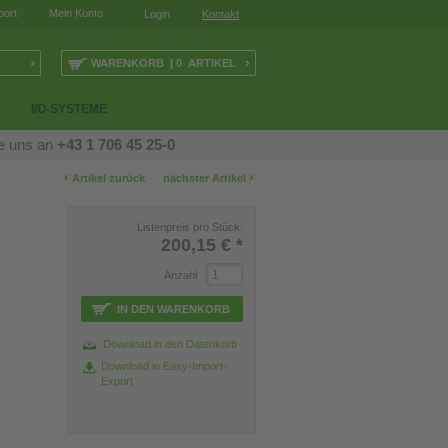
port
Mein Konto
Login
Kontakt
›
›
WARENKORB | 0 ARTIKEL
I/O-SYSTEME
ie uns an
+43 1 706 45 25-0
‹
›
Artikel zurück
nächster Artikel
Listenpreis pro Stück:
200,15 €
*
Anzahl
IN DEN WARENKORB
Download in den Datenkorb
Download in Easy-Import-
Export