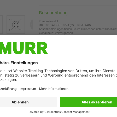
Beschreibung
Kompaktmodul
DI4 - 0.19 A DO3 - 0.5 A (C) - 7× M8 (AB)
Anschlussleitungen finden Sie im Onlineshop unter "Anschlus
Gehäuse ist vollvergossen.
24 V DC extern (18...30.2 V DC) EN 61131-2
Abbildung ähnlich
Produkt verbinden
Datenkab
Sensor-Ak