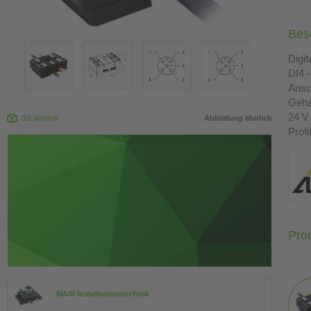
Bes
Digi
DI4 -
Ansc
Gehä
24 V
3D-Ansicht
Abbildung ähnlich
Profi
Pro
MASI Installationstechnik