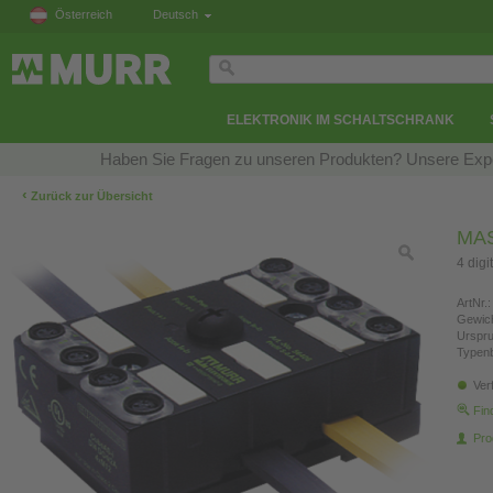
Österreich
Deutsch
ELEKTRONIK IM SCHALTSCHRANK
Haben Sie Fragen zu unseren Produkten? Unsere Exper
‹
Zurück zur Übersicht
MAS
4 digi
ArtNr.:
Gewich
Urspr
Typen
Ver
Fin
Pro