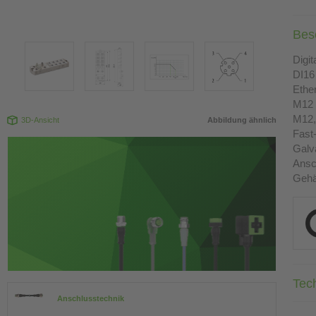
Bes
Digi
DI16
Ethe
M12 
M12, 
3D-Ansicht
Abbildung ähnlich
Fast
Galv
Ansc
Gehä
Tec
Anschlusstechnik