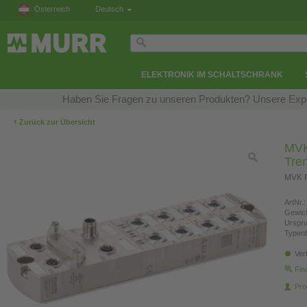
Österreich
Deutsch
ELEKTRONIK IM SCHALTSCHRANK
Haben Sie Fragen zu unseren Produkten? Unsere Exper
‹
Zurück zur Übersicht
MVK
Tre
MVK P
ArtNr.:
Gewich
Urspr
Typen
Ver
Fin
Pro