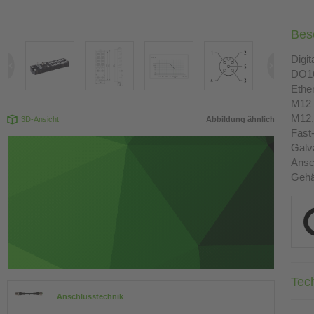
Bes
Digi
DO16
Ethe
M12 
M12, 
3D-Ansicht
Abbildung ähnlich
Fast
Galv
Ansc
Gehä
Tec
Anschlusstechnik