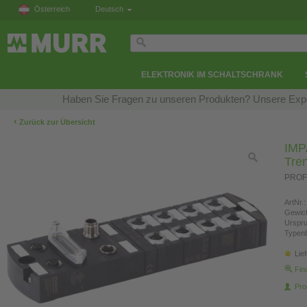
Österreich
Deutsch
ELEKTRONIK IM SCHALTSCHRANK
Haben Sie Fragen zu unseren Produkten? Unsere Exper
‹
Zurück zur Übersicht
IMP
Tre
PROF
ArtNr.:
Gewich
Urspr
Typen
Lie
Fin
Pro