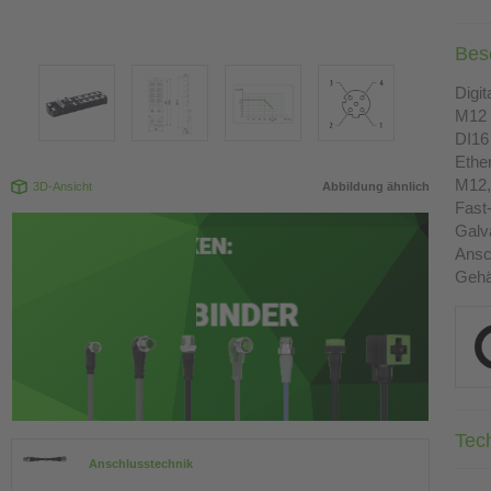
Bes
Digi
M12 
DI16
Ethe
M12, 
3D-Ansicht
Abbildung ähnlich
Fast
Galv
Ansc
Gehä
Tec
Anschlusstechnik