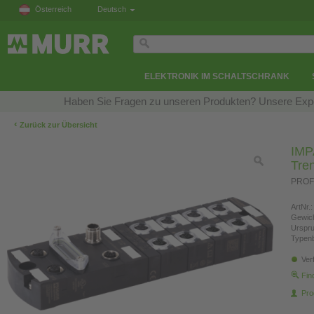
Österreich
Deutsch
ELEKTRONIK IM SCHALTSCHRANK
Haben Sie Fragen zu unseren Produkten? Unsere Exper
‹
Zurück zur Übersicht
IMP
Tre
PROF
ArtNr.:
Gewich
Urspr
Typen
Ver
Fin
Pro