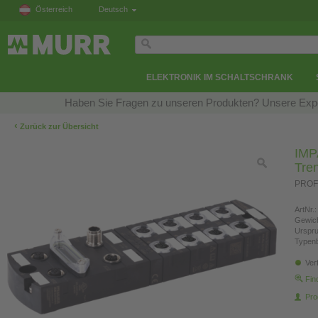
Österreich
Deutsch
ELEKTRONIK IM SCHALTSCHRANK
Haben Sie Fragen zu unseren Produkten? Unsere Exper
‹
Zurück zur Übersicht
IMP
Tre
PROF
ArtNr.:
Gewich
Urspr
Typen
Ver
Fin
Pro