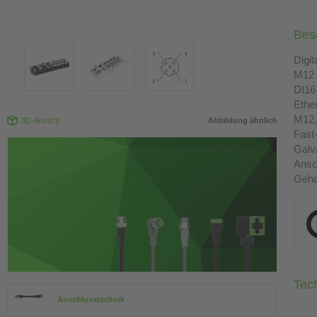
Bes
Digi
M12 
DI16
Ethe
M12, 
3D-Ansicht
Abbildung ähnlich
Fast
Galv
Ansc
Gehä
Tec
Anschlusstechnik