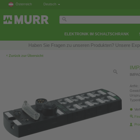
Österreich
Deutsch
ELEKTRONIK IM SCHALTSCHRANK
Haben Sie Fragen zu unseren Produkten? Unsere Exper
‹
Zurück zur Übersicht
IMP
IMPAC
ArtNr.:
Gewich
Urspr
Typen
Ver
Fin
Pro