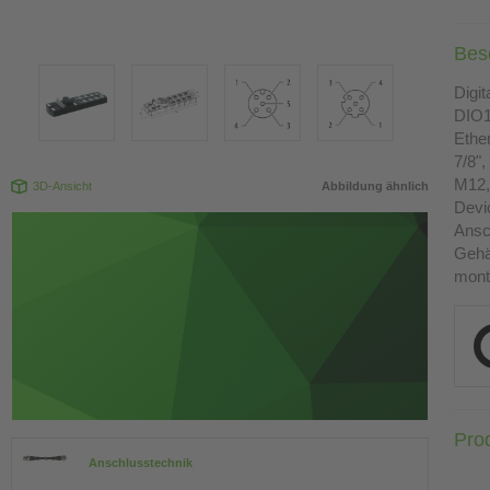
Bes
Digi
DIO
Ethe
7/8",
M12, 
3D-Ansicht
Abbildung ähnlich
Devi
Ansc
Gehä
mont
Pro
Anschlusstechnik