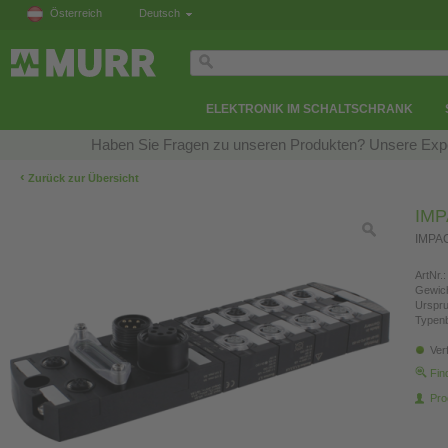
Österreich
Deutsch
ELEKTRONIK IM SCHALTSCHRANK
Haben Sie Fragen zu unseren Produkten? Unsere Exper
‹
Zurück zur Übersicht
IMP
IMPAC
ArtNr.:
Gewich
Urspr
Typen
Ver
Fin
Pro