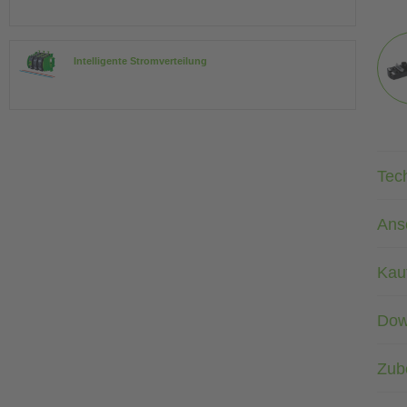
Intelligente Stromverteilung
Tec
Ans
Kau
Dow
Zub