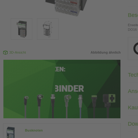
Bes
Erweit
DO16 -
3D-Ansicht
Abbildung ähnlich
Tec
Ans
Kau
Dow
Busknoten