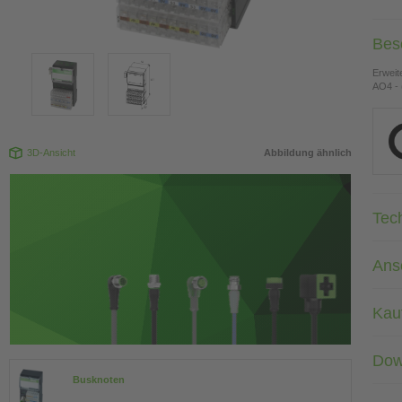
Bes
Erweit
AO4 - 
3D-Ansicht
Abbildung ähnlich
Tec
Ans
Kau
Dow
Busknoten