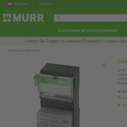
Österreich
Deutsch
ELEKTRONIK IM SCHALTSCHRANK
Haben Sie Fragen zu unseren Produkten? Unsere Exper
‹
Zurück zur Übersicht
Cub
ArtNr.:
Gewich
Urspr
Typen
Ver
Fin
Pro