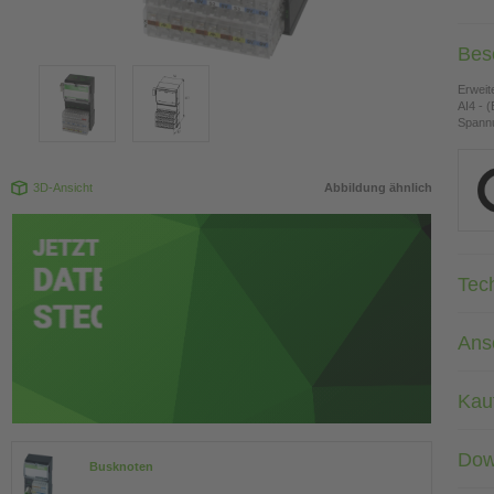
Bes
Erweit
AI4 - (
Spann
3D-Ansicht
Abbildung ähnlich
Tec
Ans
Kau
Dow
Busknoten