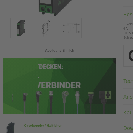
Bes
1 Rela
6 A
110 V 
Schra
Abbildung ähnlich
Tec
Ans
Kau
Optokoppler / Halbleiter
Dow