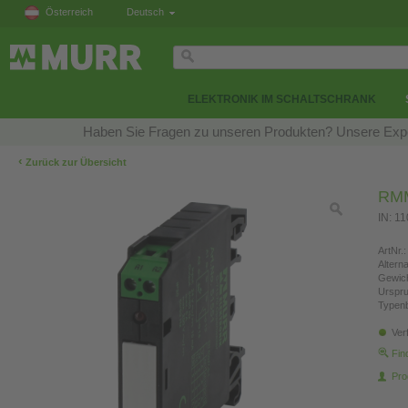
Österreich
Deutsch
ELEKTRONIK IM SCHALTSCHRANK
Haben Sie Fragen zu unseren Produkten? Unsere Exper
‹
Zurück zur Übersicht
RMM
IN: 1
ArtNr.:
Altern
Gewich
Urspr
Typen
Ver
Fin
Pro