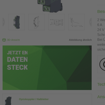
Bes
2 We
6 A
24 V
Sch
Bei 
3D-Ansicht
Abbildung ähnlich
weit
sich
Tec
Ans
Optokoppler / Halbleiter