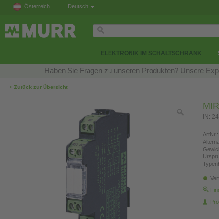
Österreich
Deutsch
ELEKTRONIK IM SCHALTSCHRANK
Haben Sie Fragen zu unseren Produkten? Unsere Exper
‹
Zurück zur Übersicht
MIR
IN: 2
ArtNr.:
Altern
Gewich
Urspr
Typen
Ver
Fin
Pro