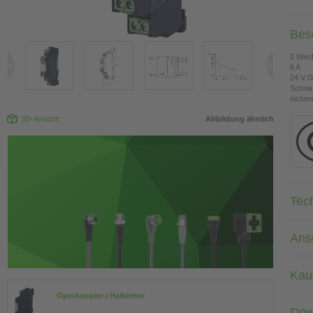
Bes
1 Wech
6 A
24 V D
Schra
sicher
3D-Ansicht
Abbildung ähnlich
Tec
Ans
Kau
Optokoppler / Halbleiter
Dow