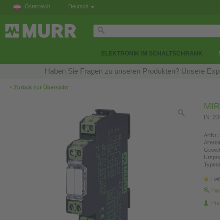
Österreich
Deutsch
ELEKTRONIK IM SCHALTSCHRANK
Haben Sie Fragen zu unseren Produkten? Unsere Exper
‹
Zurück zur Übersicht
MIR
IN: 2
ArtNr.:
Altern
Gewich
Urspr
Typen
Lie
Fin
Pro