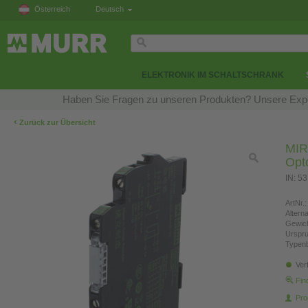
Österreich
Deutsch
ELEKTRONIK IM SCHALTSCHRANK
Haben Sie Fragen zu unseren Produkten? Unsere Exper
‹
Zurück zur Übersicht
MIR
Opt
IN: 5
ArtNr.:
Altern
Gewich
Urspr
Typen
Ver
Fin
Pro