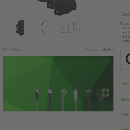
Bes
Transi
24 V 
Einsch
mit St
Schra
3D-Ansicht
Abbildung ähnlich
Tec
Ans
Kau
Dow