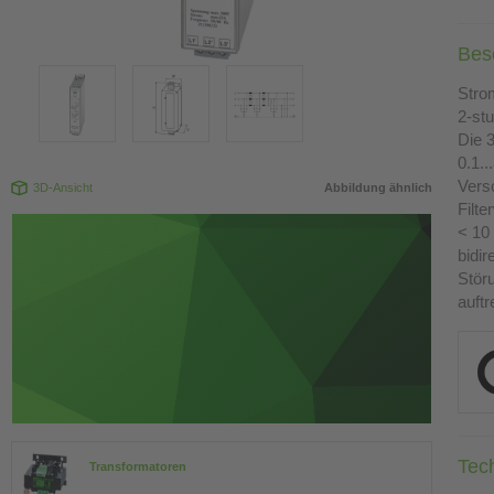
Bes
Stro
2-stu
Die 
0.1.
Vers
3D-Ansicht
Abbildung ähnlich
Filt
< 10 
bidi
Stör
auftr
Tec
Transformatoren