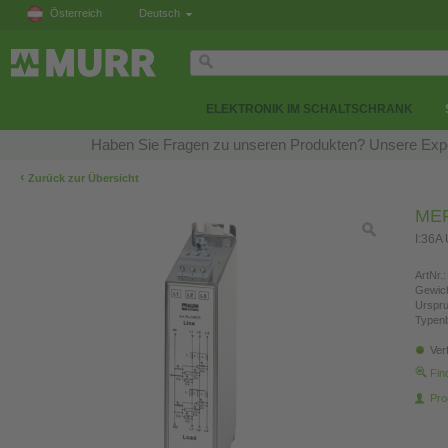
Österreich
Deutsch
ELEKTRONIK IM SCHALTSCHRANK
Haben Sie Fragen zu unseren Produkten? Unsere Exper
‹
Zurück zur Übersicht
MEF 
I:36A
ArtNr.:
Gewich
Urspr
Typen
Ver
Fin
Pro