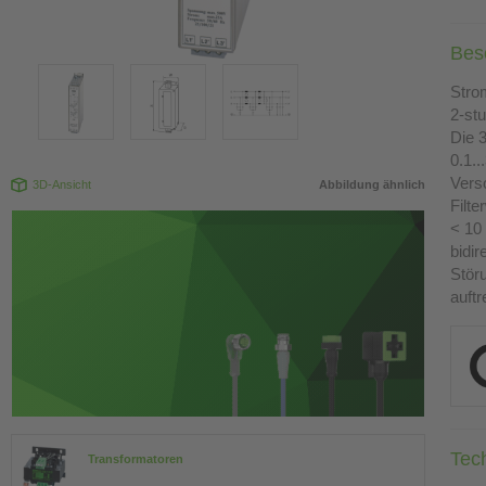
Bes
Stro
2-stu
Die 
0.1.
Vers
3D-Ansicht
Abbildung ähnlich
Filt
< 10 
bidi
Stör
auftr
Tec
Transformatoren