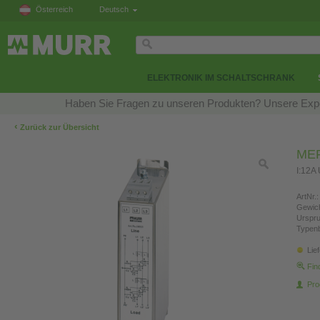
Österreich
Deutsch
ELEKTRONIK IM SCHALTSCHRANK
Haben Sie Fragen zu unseren Produkten? Unsere Exper
‹
Zurück zur Übersicht
MEF 
I:12A
ArtNr.:
Gewich
Urspr
Typen
Lie
Fin
Pro