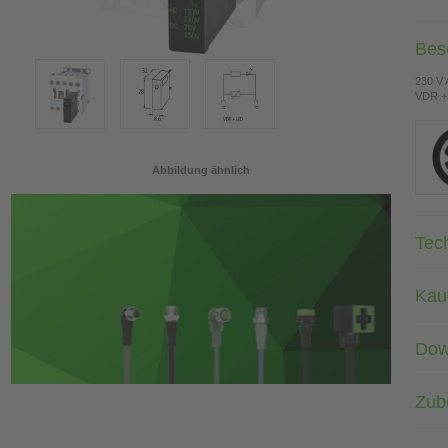
Bes
230 V
VDR +
Abbildung ähnlich
Tec
Kau
Dow
Zub