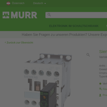
Österreich
Deutsch
ELEKTRONIK IM SCHALTSCHRANK
Haben Sie Fragen zu unseren Produkten? Unsere Exper
‹
Zurück zur Übersicht
Sie
Varis
ArtNr.:
Gewich
Urspr
Typen
Ver
Fin
Pro