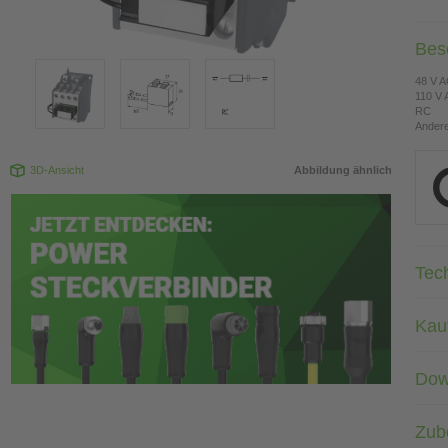
Bes
48 V 
110 V
RC
Andere
3D-Ansicht
Abbildung ähnlich
Tec
Kau
Dow
Zub