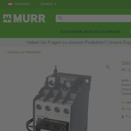
Österreich
Deutsch
ELEKTRONIK IM SCHALTSCHRANK
Haben Sie Fragen zu unseren Produkten? Unsere Exper
‹
Zurück zur Übersicht
Sie
RC, 
ArtNr.:
Gewich
Urspr
Typen
Lie
Fin
Pro