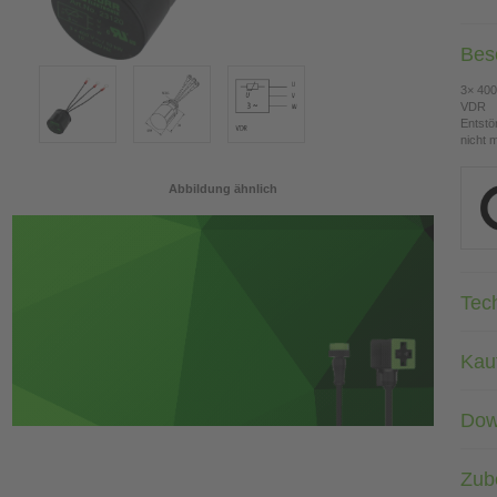
Bes
3× 400
VDR
Entstö
nicht 
Abbildung ähnlich
Tec
Kau
Dow
Zub