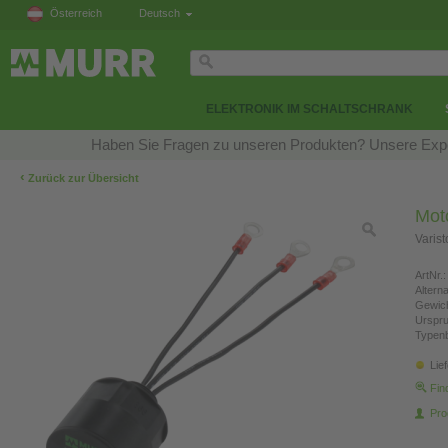
Österreich
Deutsch
ELEKTRONIK IM SCHALTSCHRANK
Haben Sie Fragen zu unseren Produkten? Unsere Exper
‹
Zurück zur Übersicht
Mot
Varis
ArtNr.:
Altern
Gewich
Urspr
Typen
Lie
Fin
Pro