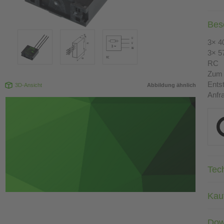
Bes
3× 4
3× 5
RC
Zum 
Ents
3D-Ansicht
Abbildung ähnlich
Anfr
Tec
Kau
Dow