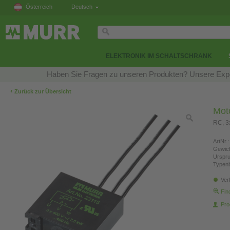
Österreich
Deutsch
ELEKTRONIK IM SCHALTSCHRANK
Haben Sie Fragen zu unseren Produkten? Unsere Exper
‹
Zurück zur Übersicht
Mot
RC, 3
ArtNr.:
Gewich
Urspr
Typen
Ver
Fin
Pro