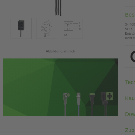
Bes
3× 400
VDR
Entstö
nicht 
Abbildung ähnlich
Tec
Kau
Dow
Zub