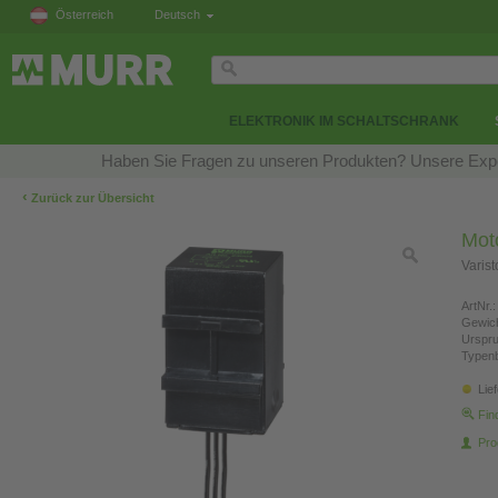
Österreich
Deutsch
ELEKTRONIK IM SCHALTSCHRANK
Haben Sie Fragen zu unseren Produkten? Unsere Exper
‹
Zurück zur Übersicht
Mot
Varis
ArtNr.:
Gewich
Urspr
Typen
Lie
Fin
Pro