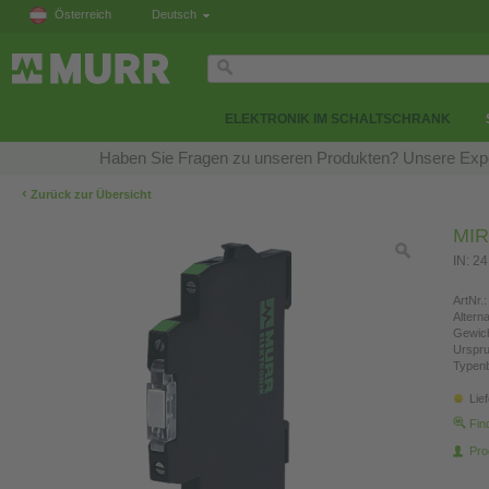
Österreich
Deutsch
ELEKTRONIK IM SCHALTSCHRANK
Haben Sie Fragen zu unseren Produkten? Unsere Exper
‹
Zurück zur Übersicht
MIR
IN: 2
ArtNr.:
Altern
Gewich
Urspr
Typen
Lie
Fin
Pro