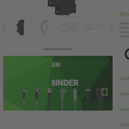
Bes
Relai
Einsch
Schra
sicher
Abbildung ähnlich
Tec
Ans
Kau
Dow