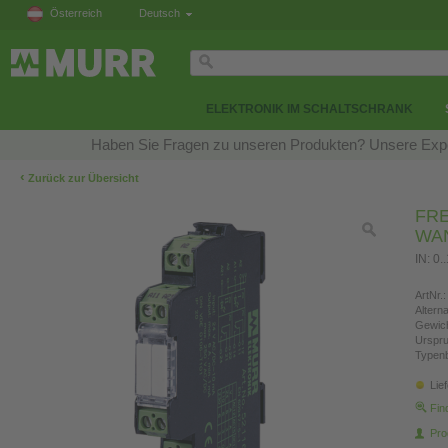
Österreich
Deutsch
ELEKTRONIK IM SCHALTSCHRANK
Haben Sie Fragen zu unseren Produkten? Unsere Exper
‹
Zurück zur Übersicht
FR
WA
IN: 0.
ArtNr.:
Altern
Gewich
Urspr
Typen
Lie
Fin
Pro