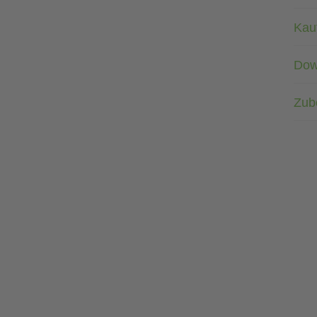
Kau
Dow
Zub