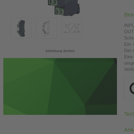
Bes
INPUT
OUTP
Sch
Ein-
Der 
Abbildung ähnlich
Eine 
umges
Verf
Tec
Ans